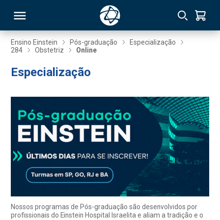
Ensino Einstein
Pós-graduação
Especialização
284
Obstetriz
Online
RSO
Especialização
TIVAS
S
IN
ONAL
 MBA
Nossos programas de Pós-graduação são desenvolvidos por
profissionais do Einstein Hospital Israelita e aliam a tradição e o
NTRO