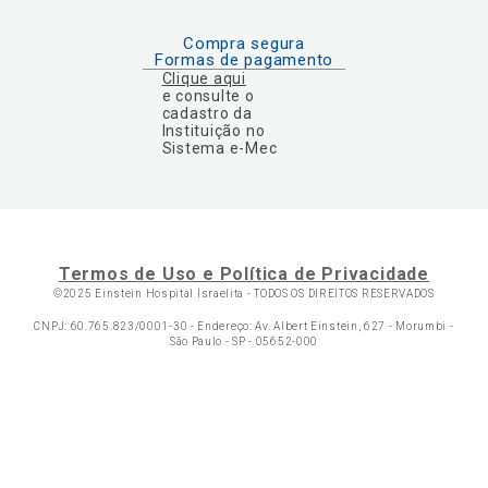
Compra segura
Formas de pagamento
Clique aqui
e consulte o
cadastro da
Instituição no
Sistema e-Mec
Termos de Uso e Política de Privacidade
©2025 Einstein Hospital Israelita -
TODOS OS DIREITOS RESERVADOS
CNPJ: 60.765.823/0001-30 - Endereço: Av. Albert Einstein, 627 - Morumbi -
São Paulo - SP - 05652-000
Ol