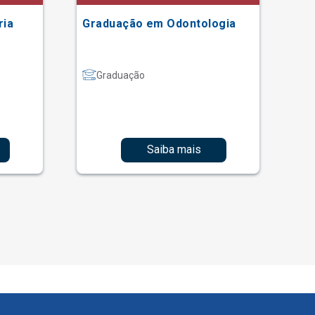
ria
Graduação em Odontologia
Gr
Graduação
Saiba mais