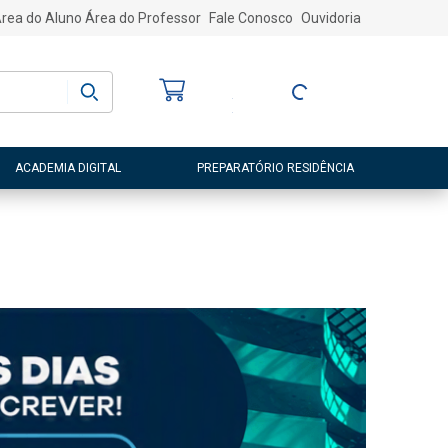
rea do Aluno
Área do Professor
Fale Conosco
Ouvidoria
Bem-vindo
(a)
Entre ou Cadastre-
se
ACADEMIA DIGITAL
PREPARATÓRIO RESIDÊNCIA