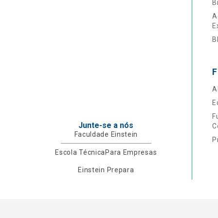
B
A
E
B
F
A
E
F
Junte-se a nós
C
Faculdade Einstein
P
Escola Técnica
Para Empresas
Einstein Prepara