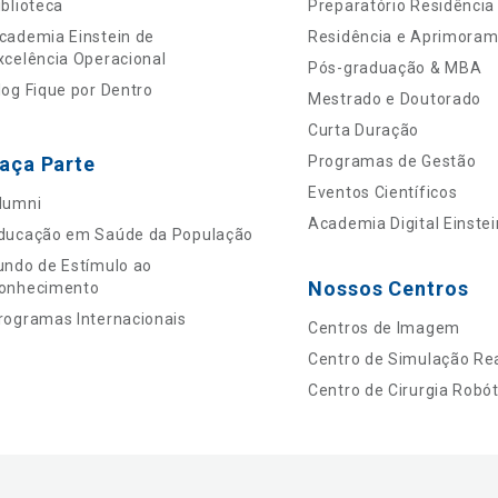
iblioteca
Preparatório Residência
cademia Einstein de
Residência e Aprimora
xcelência Operacional
Pós-graduação & MBA
log Fique por Dentro
Mestrado e Doutorado
Curta Duração
aça Parte
Programas de Gestão
Eventos Científicos
lumni
Academia Digital Einstei
ducação em Saúde da População
undo de Estímulo ao
Nossos Centros
onhecimento
rogramas Internacionais
Centros de Imagem
Centro de Simulação Rea
Centro de Cirurgia Robót