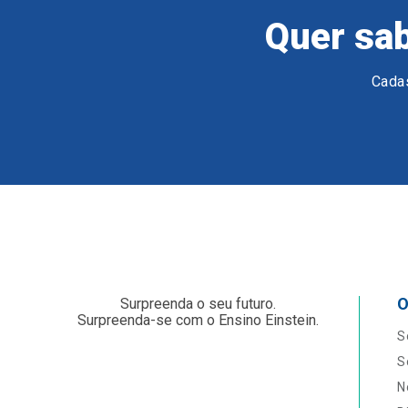
Quer sab
Cadas
O
Surpreenda o seu futuro.
Surpreenda-se com o Ensino Einstein.
S
S
N