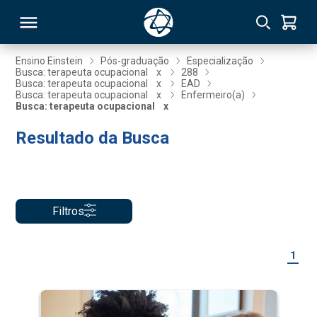
Ensino Einstein
Pós-graduação
Especialização
Busca: terapeuta ocupacional
x
288
Busca: terapeuta ocupacional
x
EAD
RSO
Busca: terapeuta ocupacional
x
Enfermeiro(a)
Busca: terapeuta ocupacional
x
Resultado da Busca
TIVAS
S
IN
ONAL
Filtros
 MBA
1
NTRO