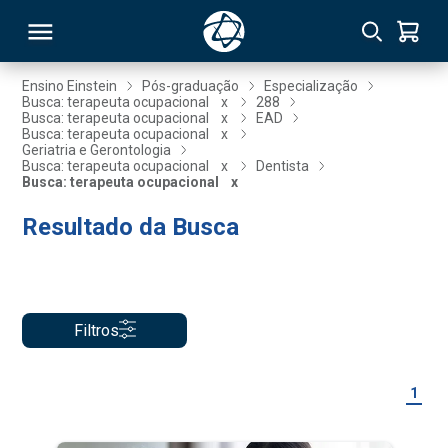
Ensino Einstein
Pós-graduação
Especialização
Busca: terapeuta ocupacional
x
288
Busca: terapeuta ocupacional
x
EAD
RSO
Busca: terapeuta ocupacional
x
Geriatria e Gerontologia
Busca: terapeuta ocupacional
x
Dentista
Busca: terapeuta ocupacional
x
TIVAS
Resultado da Busca
S
IN
ONAL
Filtros
 MBA
1
NTRO