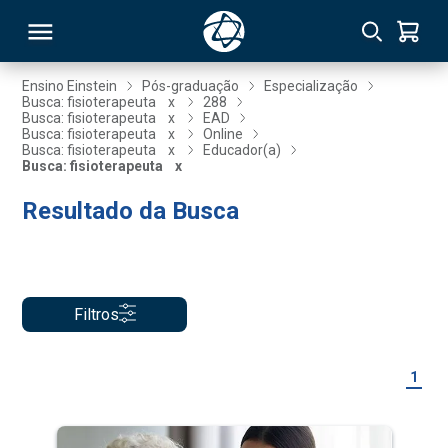
Ensino Einstein
Pós-graduação
Especialização
Busca: fisioterapeuta
x
288
Busca: fisioterapeuta
x
EAD
RSO
Busca: fisioterapeuta
x
Online
Busca: fisioterapeuta
x
Educador(a)
Busca: fisioterapeuta
x
TIVAS
Resultado da Busca
S
IN
ONAL
Filtros
 MBA
1
NTRO