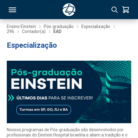
Ensino Einstein
Pós-graduação
Especialização
296
Contador(a)
EAD
RSO
Especialização
TIVAS
S
IN
ONAL
 MBA
Nossos programas de Pós-graduação são desenvolvidos por
profissionais do Einstein Hospital Israelita e aliam a tradição e o
NTRO