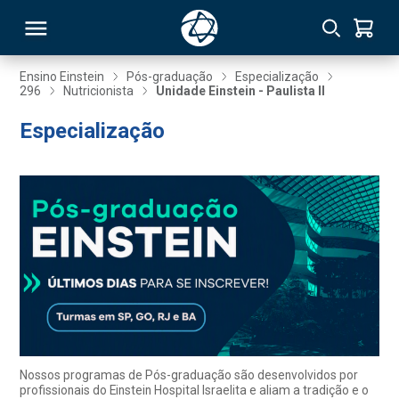
Ensino Einstein
Pós-graduação
Especialização
296
Nutricionista
Unidade Einstein - Paulista II
RSO
Especialização
TIVAS
S
IN
ONAL
 MBA
Nossos programas de Pós-graduação são desenvolvidos por
profissionais do Einstein Hospital Israelita e aliam a tradição e o
NTRO