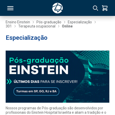
Ensino Einstein
Pós-graduação
Especialização
301
Terapeuta ocupacional
Online
RSO
Especialização
TIVAS
S
IN
ONAL
 MBA
Nossos programas de Pós-graduação são desenvolvidos por
profissionais do Einstein Hospital Israelita e aliam a tradição e o
NTRO