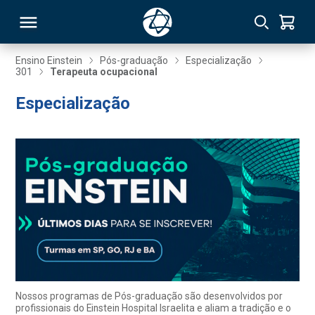
Ensino Einstein
Pós-graduação
Especialização
301
Terapeuta ocupacional
RSO
Especialização
TIVAS
S
IN
ONAL
 MBA
Nossos programas de Pós-graduação são desenvolvidos por
profissionais do Einstein Hospital Israelita e aliam a tradição e o
NTRO