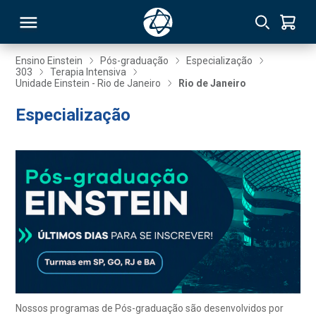
Ensino Einstein
Pós-graduação
Especialização
303
Terapia Intensiva
Unidade Einstein - Rio de Janeiro
Rio de Janeiro
RSO
Especialização
TIVAS
S
IN
ONAL
 MBA
Nossos programas de Pós-graduação são desenvolvidos por
NTRO