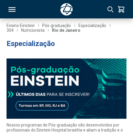
Ensino Einstein
Pós-graduação
Especialização
304
Nutricionista
Rio de Janeiro
RSO
Especialização
TIVAS
S
IN
ONAL
 MBA
Nossos programas de Pós-graduação são desenvolvidos por
profissionais do Einstein Hospital Israelita e aliam a tradição e o
NTRO