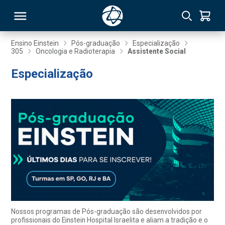
Ensino Einstein
Pós-graduação
Especialização
305
Oncologia e Radioterapia
Assistente Social
RSO
Especialização
TIVAS
S
IN
ONAL
 MBA
Nossos programas de Pós-graduação são desenvolvidos por
profissionais do Einstein Hospital Israelita e aliam a tradição e o
NTRO