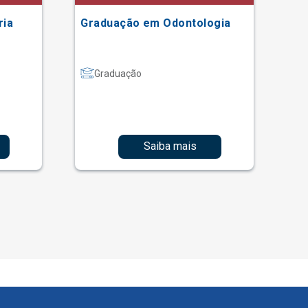
ria
Graduação em Odontologia
Gr
Graduação
Saiba mais