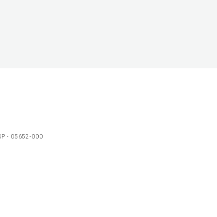
 SP - 05652-000
Ol
C