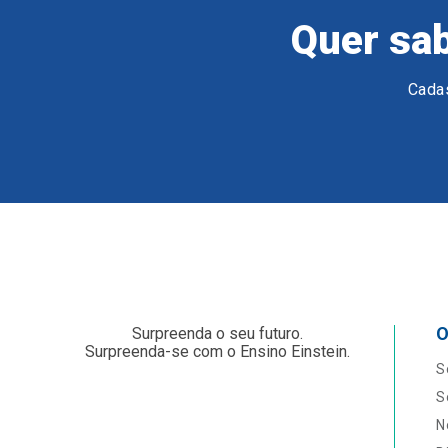
Quer sab
Cadas
O
Surpreenda o seu futuro.
Surpreenda-se com o Ensino Einstein.
S
S
N