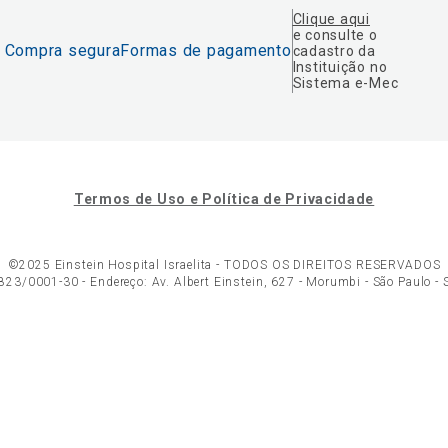
Clique aqui
e consulte o
Compra segura
Formas de pagamento
cadastro da
Instituição no
Sistema e-Mec
Termos de Uso e Política de Privacidade
©2025 Einstein Hospital Israelita -
TODOS OS DIREITOS RESERVADOS
23/0001-30 - Endereço: Av. Albert Einstein, 627 - Morumbi - São Paulo -