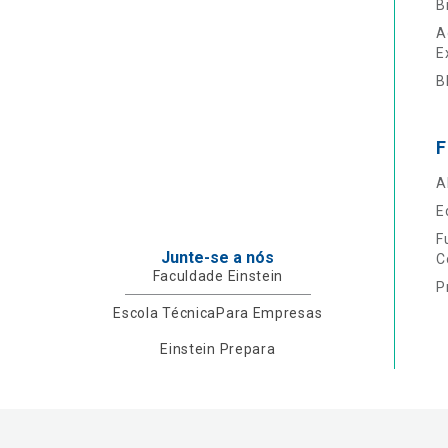
B
A
E
B
F
A
E
F
Junte-se a nós
C
Faculdade Einstein
P
Escola Técnica
Para Empresas
Einstein Prepara