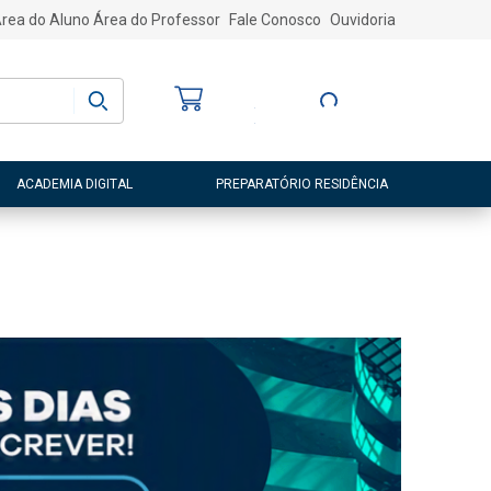
rea do Aluno
Área do Professor
Fale Conosco
Ouvidoria
Bem-vindo
(a)
Entre ou Cadastre-
se
ACADEMIA DIGITAL
PREPARATÓRIO RESIDÊNCIA