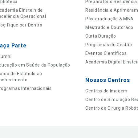
iblioteca
Preparatório Residência
cademia Einstein de
Residência e Aprimora
xcelência Operacional
Pós-graduação & MBA
log Fique por Dentro
Mestrado e Doutorado
Curta Duração
aça Parte
Programas de Gestão
Eventos Científicos
lumni
Academia Digital Einstei
ducação em Saúde da População
undo de Estímulo ao
Nossos Centros
onhecimento
rogramas Internacionais
Centros de Imagem
Centro de Simulação Rea
Centro de Cirurgia Robót