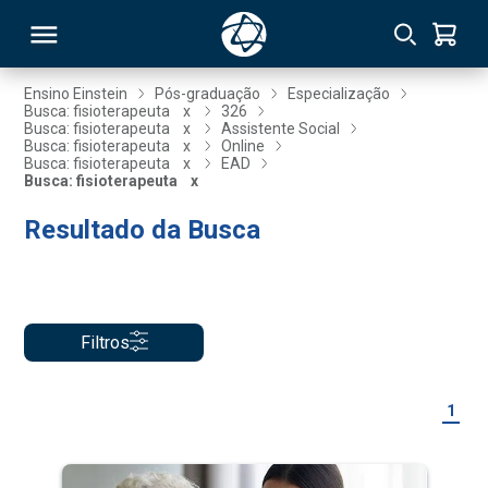
Ensino Einstein
Pós-graduação
Especialização
Busca: fisioterapeuta
x
326
Busca: fisioterapeuta
x
Assistente Social
RSO
Busca: fisioterapeuta
x
Online
Busca: fisioterapeuta
x
EAD
Busca: fisioterapeuta
x
TIVAS
Resultado da Busca
S
IN
ONAL
Filtros
 MBA
1
NTRO