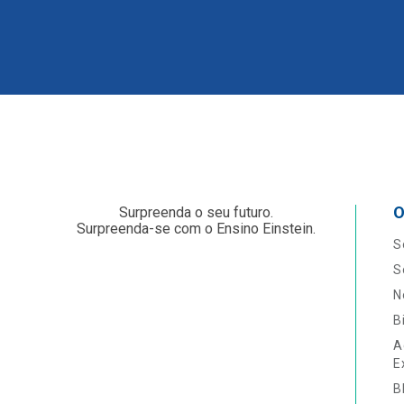
O
Surpreenda o seu futuro.
Surpreenda-se com o Ensino Einstein.
S
S
N
B
A
E
B