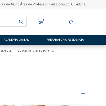
rea do Aluno
Área do Professor
Fale Conosco
Ouvidoria
Bem-vindo
(a)
Entre ou Cadastre-
se
ACADEMIA DIGITAL
PREPARATÓRIO RESIDÊNCIA
erapeuta
Busca: fisioterapeuta
x
1