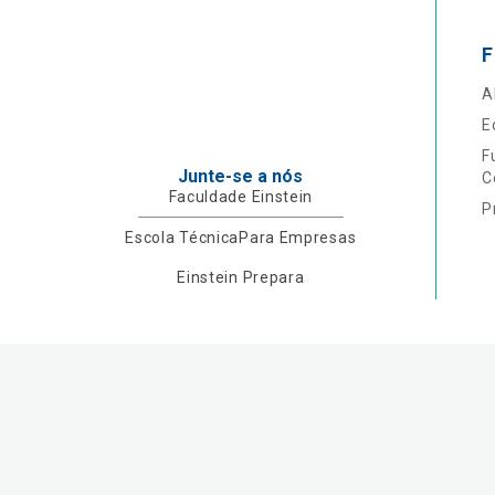
F
A
E
F
Junte-se a nós
C
Faculdade Einstein
P
Escola Técnica
Para Empresas
Einstein Prepara