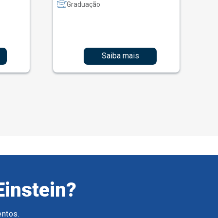
Graduação
Saiba mais
Einstein?
entos.