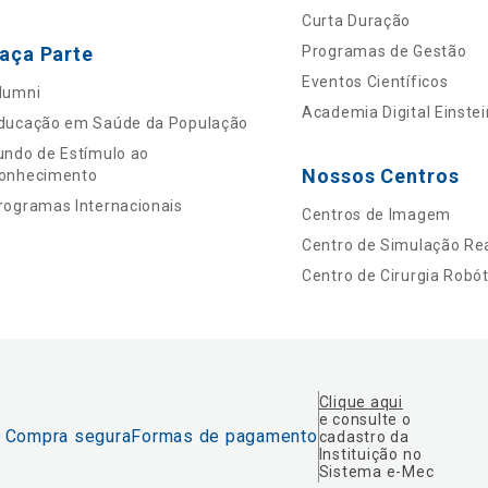
Curta Duração
aça Parte
Programas de Gestão
Eventos Científicos
lumni
Academia Digital Einstei
ducação em Saúde da População
undo de Estímulo ao
Nossos Centros
onhecimento
rogramas Internacionais
Centros de Imagem
Centro de Simulação Rea
Centro de Cirurgia Robót
Clique aqui
e consulte o
Compra segura
Formas de pagamento
cadastro da
Instituição no
Sistema e-Mec