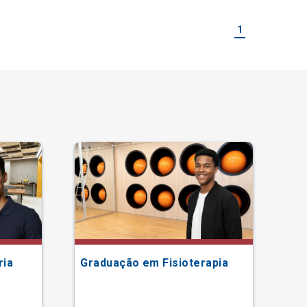
1
ria
Graduação em Fisioterapia
Gr