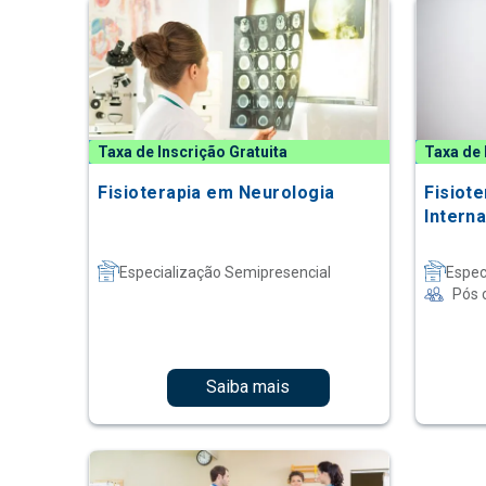
Taxa de Inscrição Gratuita
Taxa de 
Fisioterapia em Neurologia
Fisiot
Intern
Especialização Semipresencial
Espec
Pós 
Saiba mais