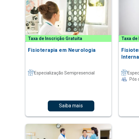
Taxa de Inscrição Gratuita
Taxa de 
Fisioterapia em Neurologia
Fisiot
Intern
Especialização Semipresencial
Espec
Pós 
Saiba mais