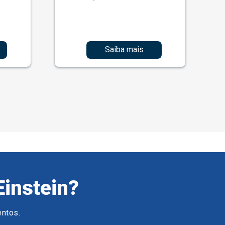
Saiba mais
Einstein?
entos.