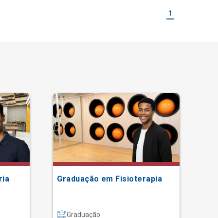
1
ria
Graduação em Fisioterapia
Gr
Graduação