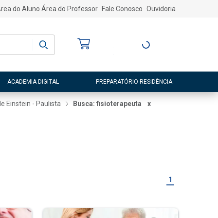
rea do Aluno
Área do Professor
Fale Conosco
Ouvidoria
Bem-vindo
(a)
Entre ou Cadastre-
se
ACADEMIA DIGITAL
PREPARATÓRIO RESIDÊNCIA
e Einstein - Paulista
Busca: fisioterapeuta
x
1