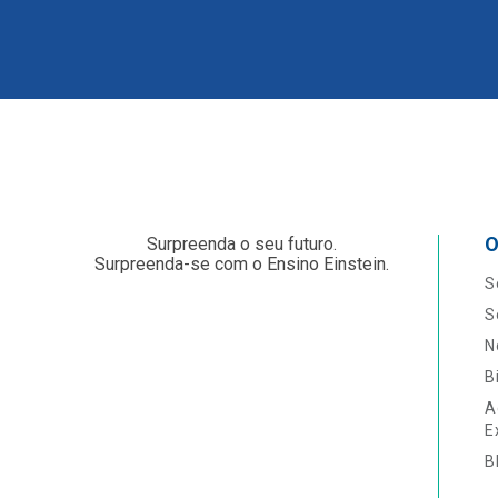
O
Surpreenda o seu futuro.
Surpreenda-se com o Ensino Einstein.
S
S
N
B
A
E
B