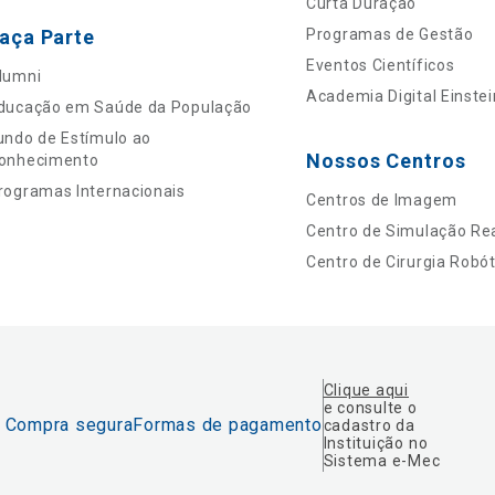
Curta Duração
aça Parte
Programas de Gestão
Eventos Científicos
lumni
Academia Digital Einstei
ducação em Saúde da População
undo de Estímulo ao
Nossos Centros
onhecimento
rogramas Internacionais
Centros de Imagem
Centro de Simulação Rea
Centro de Cirurgia Robót
Clique aqui
e consulte o
Compra segura
Formas de pagamento
cadastro da
Instituição no
Sistema e-Mec