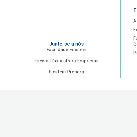
F
A
E
F
Junte-se a nós
C
Faculdade Einstein
P
Escola Técnica
Para Empresas
Einstein Prepara