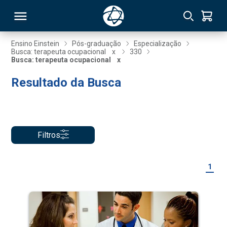
Ensino Einstein
Pós-graduação
Especialização
Busca: terapeuta ocupacional
x
330
Busca: terapeuta ocupacional
x
RSO
Resultado da Busca
TIVAS
S
IN
Filtros
ONAL
1
 MBA
NTRO