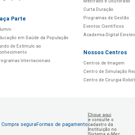
Mestrado e Doutorado
Curta Duração
aça Parte
Programas de Gestão
Eventos Científicos
lumni
Academia Digital Einstei
ducação em Saúde da População
undo de Estímulo ao
Nossos Centros
onhecimento
rogramas Internacionais
Centros de Imagem
Centro de Simulação Rea
Centro de Cirurgia Robót
Clique aqui
e consulte o
Compra segura
Formas de pagamento
cadastro da
Instituição no
Sistema e-Mec