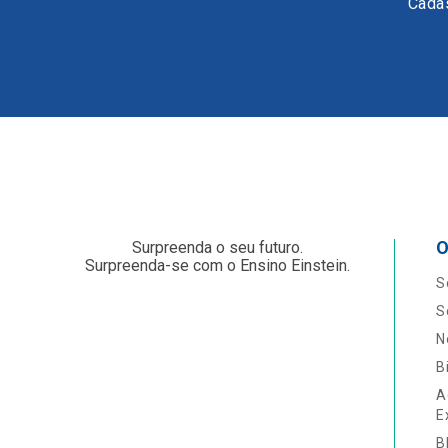
Cadas
O
Surpreenda o seu futuro.
Surpreenda-se com o Ensino Einstein.
S
S
N
B
A
E
B