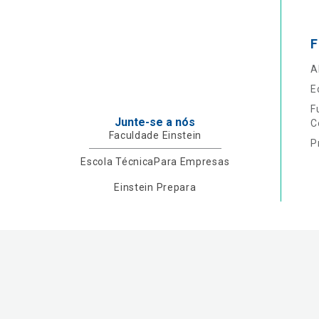
F
A
E
F
Junte-se a nós
C
Faculdade Einstein
P
Escola Técnica
Para Empresas
Einstein Prepara