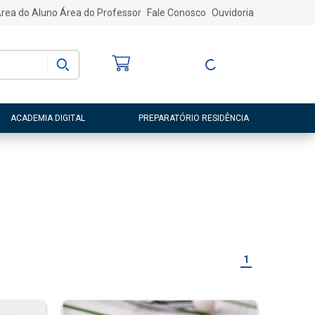
rea do Aluno
Área do Professor
Fale Conosco
Ouvidoria
Bem-vindo
(a)
Entre ou Cadastre-
se
ACADEMIA DIGITAL
PREPARATÓRIO RESIDÊNCIA
1