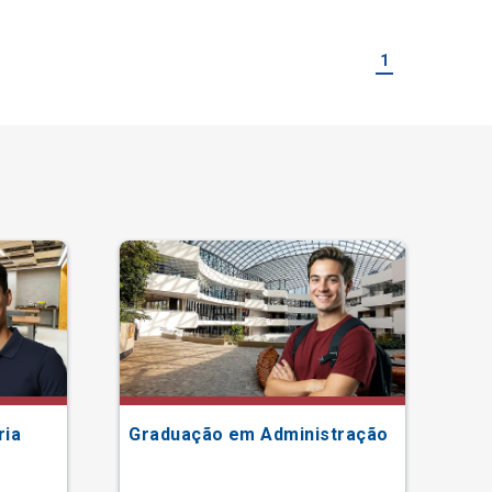
1
ria
Graduação em Administração
Gr