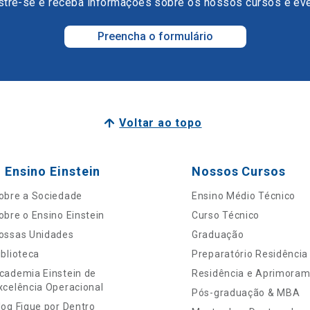
tre-se e receba informações sobre os nossos cursos e ev
Preencha o formulário
Voltar ao topo
 Ensino Einstein
Nossos Cursos
obre a Sociedade
Ensino Médio Técnico
obre o Ensino Einstein
Curso Técnico
ossas Unidades
Graduação
iblioteca
Preparatório Residência
cademia Einstein de
Residência e Aprimora
xcelência Operacional
Pós-graduação & MBA
log Fique por Dentro