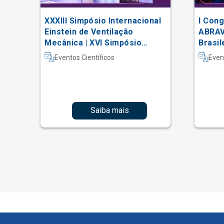
XXXIII Simpósio Internacional
I Cong
 do
Einstein de Ventilação
ABRAV
Mecânica | XVI Simpósio
Brasil
Internacional Einstein de
Vascu
Eventos Científicos
Even
Fisioterapia em Terapia
Intensiva
Saiba mais