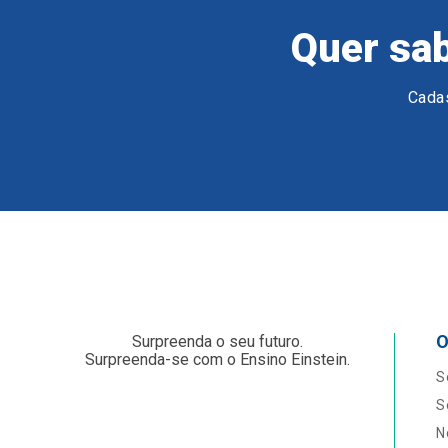
Quer sab
Cadas
O
Surpreenda o seu futuro.
Surpreenda-se com o Ensino Einstein.
S
S
N