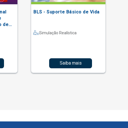
nal
BLS - Suporte Básico de Vida
II
e
En
o de
He
al
(S
Simulação Realística
Saiba mais