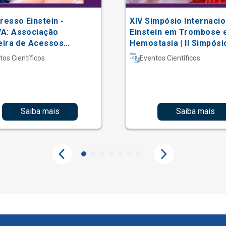
resso Einstein -
XIV Simpósio Internacio
A: Associação
Einstein em Trombose 
eira de Acessos
Hemostasia | II Simpósi
lares
Hematologia Laboratori
tos Científicos
Eventos Científicos
Saiba mais
Saiba mais