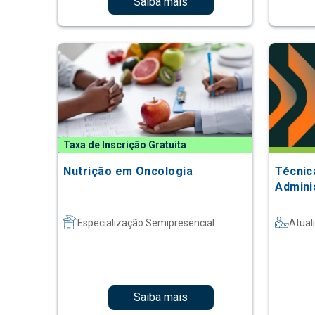
Saiba mais
Taxa de Inscrição Gratuita
Nutrição em Oncologia
Técnic
Admini
Especialização Semipresencial
Atual
Saiba mais