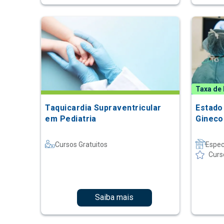
Taxa de 
Taquicardia Supraventricular
Estado
em Pediatria
Gineco
Cursos Gratuitos
Espec
Curs
Saiba mais