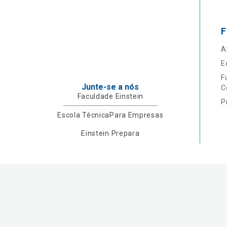
F
A
E
F
Junte-se a nós
C
Faculdade Einstein
P
Escola Técnica
Para Empresas
Einstein Prepara