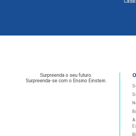
Cadas
O
Surpreenda o seu futuro.
Surpreenda-se com o Ensino Einstein.
S
S
N
B
A
E
B