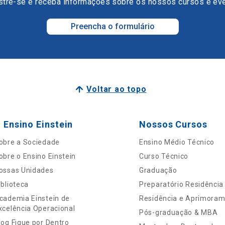
tre-se e receba informações sobre os nossos cursos e ev
Preencha o formulário
Voltar ao topo
 Ensino Einstein
Nossos Cursos
obre a Sociedade
Ensino Médio Técnico
obre o Ensino Einstein
Curso Técnico
ossas Unidades
Graduação
iblioteca
Preparatório Residência
cademia Einstein de
Residência e Aprimora
xcelência Operacional
Pós-graduação & MBA
log Fique por Dentro