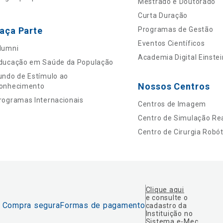
Mestrado e Doutorado
Curta Duração
aça Parte
Programas de Gestão
Eventos Científicos
lumni
Academia Digital Einstei
ducação em Saúde da População
undo de Estímulo ao
Nossos Centros
onhecimento
rogramas Internacionais
Centros de Imagem
Centro de Simulação Rea
Centro de Cirurgia Robót
Clique aqui
e consulte o
Compra segura
Formas de pagamento
cadastro da
Instituição no
Sistema e-Mec