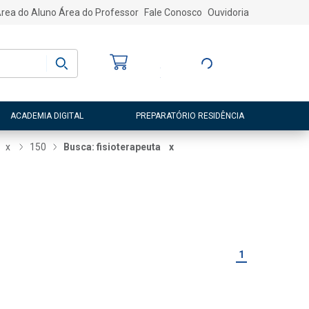
rea do Aluno
Área do Professor
Fale Conosco
Ouvidoria
Bem-vindo
(a)
Entre ou Cadastre-
se
ACADEMIA DIGITAL
PREPARATÓRIO RESIDÊNCIA
x
150
Busca: fisioterapeuta
x
1