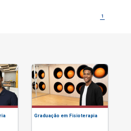
1
ria
Graduação em Fisioterapia
Gr