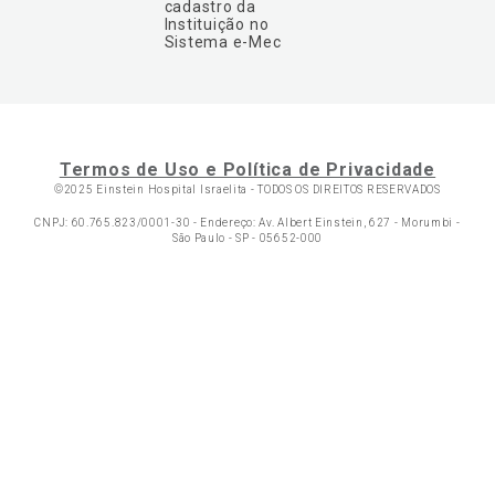
cadastro da
Instituição no
Sistema e-Mec
Termos de Uso e Política de Privacidade
©2025 Einstein Hospital Israelita -
TODOS OS DIREITOS RESERVADOS
CNPJ: 60.765.823/0001-30 - Endereço: Av. Albert Einstein, 627 - Morumbi -
São Paulo - SP - 05652-000
Ol
C
p
t
a
Wh
N
Fa