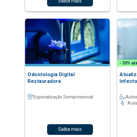
Saiba mais
- 30% at
Odontologia Digital
Atuali
Restauradora
Infect
Especialização Semipresencial
Autoi
Aces
Saiba mais