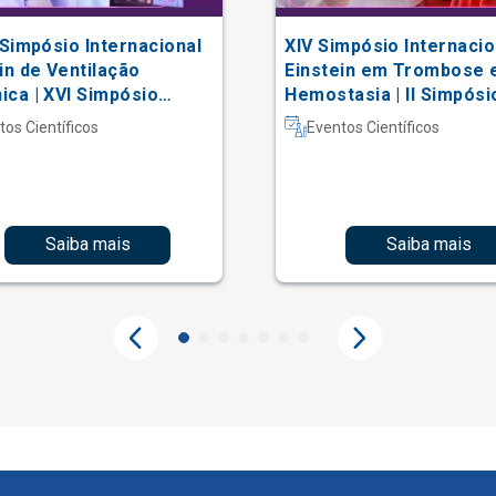
 Simpósio Internacional
XIV Simpósio Internacio
in de Ventilação
Einstein em Trombose 
ca | XVI Simpósio
Hemostasia | II Simpósi
acional Einstein de
Hematologia Laboratori
tos Científicos
Eventos Científicos
erapia em Terapia
iva
Saiba mais
Saiba mais