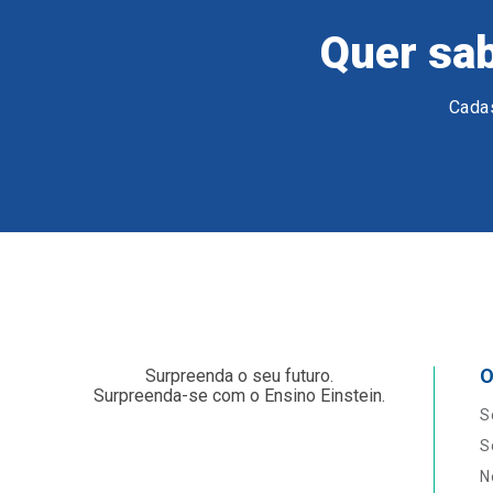
Quer sab
Cadas
O
Surpreenda o seu futuro.
Surpreenda-se com o Ensino Einstein.
S
S
N