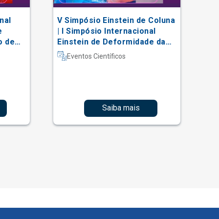
nal
V Simpósio Einstein de Coluna
AC
e
| I Simpósio Internacional
Vi
o de
Einstein de Deformidade da
al
Coluna e Técnicas Complexas
Eventos Científicos
Saiba mais