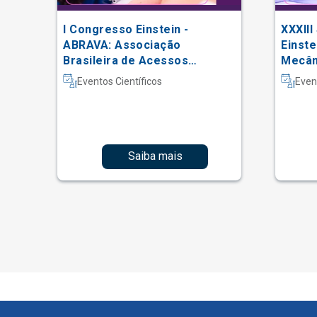
I Congresso Einstein -
XXXIII
 do
ABRAVA: Associação
Einste
Brasileira de Acessos
Mecâni
Vasculares
Intern
Eventos Científicos
Even
Fisiot
Intens
Saiba mais