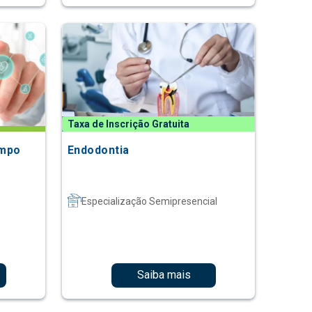
Taxa de Inscrição Gratuita
empo
Endodontia
Especialização Semipresencial
Saiba mais