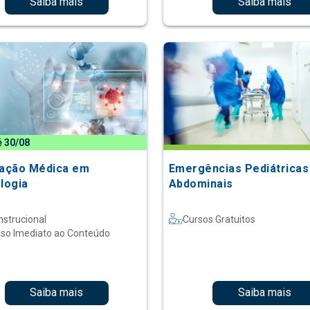
Saiba mais
Saiba mais
é 30/08
zação Médica em
Emergências Pediátricas
ologia
Abdominais
nstrucional
Cursos Gratuitos
so Imediato ao Conteúdo
Saiba mais
Saiba mais