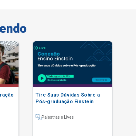
vendo
Tax
tração
Tire Suas Dúvidas Sobre a
En
Pós-graduação Einstein
In
Palestras e Lives