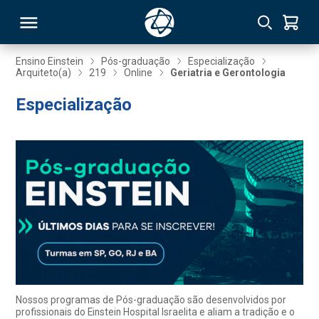
Ensino Einstein
Pós-graduação
Especialização
Arquiteto(a)
219
Online
Geriatria e Gerontologia
RSO
Especialização
TIVAS
S
IN
ONAL
 MBA
Nossos programas de Pós-graduação são desenvolvidos por
profissionais do Einstein Hospital Israelita e aliam a tradição e o
NTRO