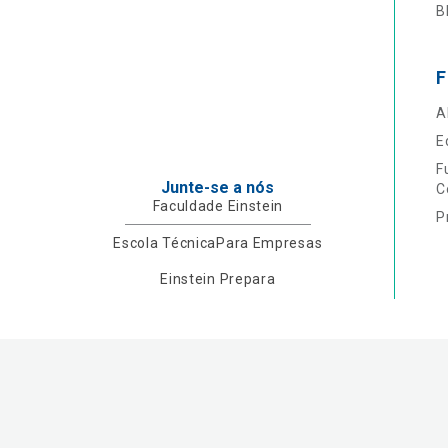
B
F
A
E
F
Junte-se a nós
C
Faculdade Einstein
P
Escola Técnica
Para Empresas
Einstein Prepara