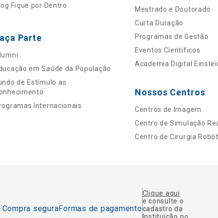
log Fique por Dentro
Mestrado e Doutorado
Curta Duração
aça Parte
Programas de Gestão
Eventos Científicos
lumni
Academia Digital Einstei
ducação em Saúde da População
undo de Estímulo ao
Nossos Centros
onhecimento
rogramas Internacionais
Centros de Imagem
Centro de Simulação Rea
Centro de Cirurgia Robót
Clique aqui
e consulte o
Compra segura
Formas de pagamento
cadastro da
Instituição no