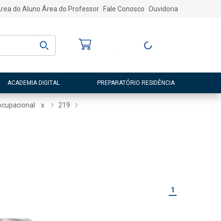
rea do Aluno
Área do Professor
Fale Conosco
Ouvidoria
Bem-vindo
(a)
Entre ou Cadastre-
se
ACADEMIA DIGITAL
PREPARATÓRIO RESIDÊNCIA
ocupacional
x
219
1