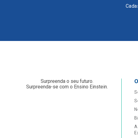
Cadas
O
Surpreenda o seu futuro.
Surpreenda-se com o Ensino Einstein.
S
S
N
B
A
E