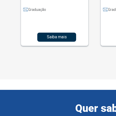
Graduação
Grad
Saiba mais
Quer sab