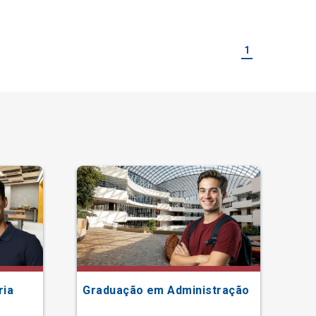
1
ria
Graduação em Administração
Gr