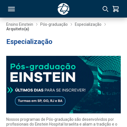
Ensino Einstein
Pós-graduação
Especialização
Arquiteto(a)
RSO
Especialização
TIVAS
S
IN
ONAL
 MBA
Nossos programas de Pós-graduação são desenvolvidos por
profissionais do Einstein Hospital Israelita e aliam a tradição e o
NTRO