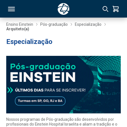
Ensino Einstein
Pós-graduação
Especialização
Arquiteto(a)
RSO
Especialização
TIVAS
S
IN
ONAL
 MBA
Nossos programas de Pós-graduação são desenvolvidos por
profissionais do Einstein Hospital Israelita e aliam a tradição e o
NTRO