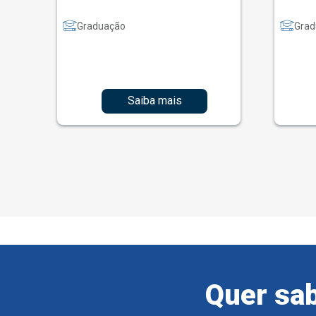
Graduação
Grad
Saiba mais
Quer sab