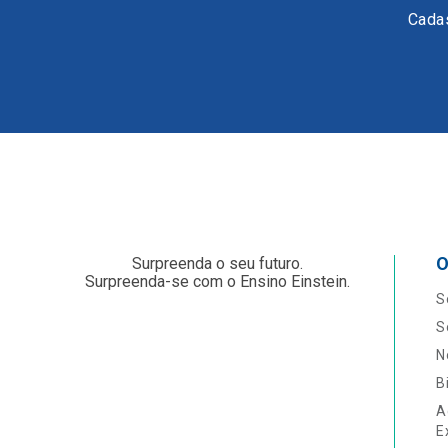
Cadas
O
Surpreenda o seu futuro.
Surpreenda-se com o Ensino Einstein.
S
S
N
B
A
E