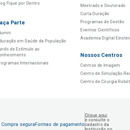
log Fique por Dentro
Mestrado e Doutorado
Curta Duração
aça Parte
Programas de Gestão
Eventos Científicos
lumni
Academia Digital Einstei
ducação em Saúde da População
undo de Estímulo ao
Nossos Centros
onhecimento
rogramas Internacionais
Centros de Imagem
Centro de Simulação Rea
Centro de Cirurgia Robót
Clique aqui
e consulte o
Compra segura
Formas de pagamento
cadastro da
Instituição no