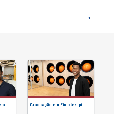
1
ria
Graduação em Fisioterapia
Gr