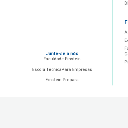
B
F
A
E
F
Junte-se a nós
C
Faculdade Einstein
P
Escola Técnica
Para Empresas
Einstein Prepara