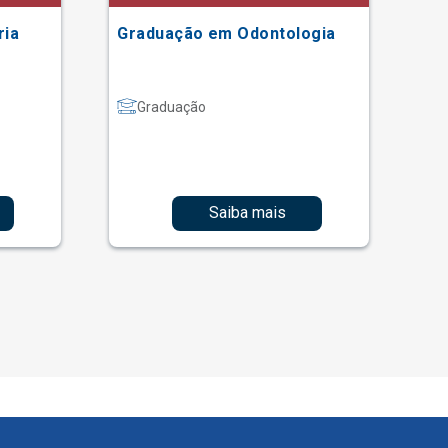
ria
Graduação em Odontologia
Gr
Graduação
Saiba mais