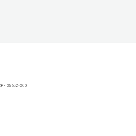
 SP - 05652-000
Ol
C