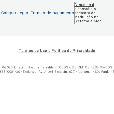
Clique aqui
e consulte o
Compra segura
Formas de pagamento
cadastro da
Instituição no
Sistema e-Mec
Termos de Uso e Política de Privacidade
©2025 Einstein Hospital Israelita -
TODOS OS DIREITOS RESERVADOS
23/0001-30 - Endereço: Av. Albert Einstein, 627 - Morumbi - São Paulo -