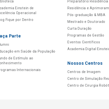
iblioteca
Preparatório Residência
cademia Einstein de
Residência e Aprimora
xcelência Operacional
Pós-graduação & MBA
log Fique por Dentro
Mestrado e Doutorado
Curta Duração
aça Parte
Programas de Gestão
Eventos Científicos
lumni
Academia Digital Einstei
ducação em Saúde da População
undo de Estímulo ao
Nossos Centros
onhecimento
rogramas Internacionais
Centros de Imagem
Centro de Simulação Rea
Centro de Cirurgia Robót