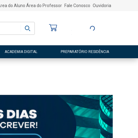
rea do Aluno
Área do Professor
Fale Conosco
Ouvidoria
Bem-vindo
(a)
Entre ou Cadastre-
se
ACADEMIA DIGITAL
PREPARATÓRIO RESIDÊNCIA