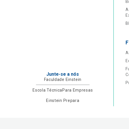
B
A
E
B
F
A
E
F
Junte-se a nós
C
Faculdade Einstein
P
Escola Técnica
Para Empresas
Einstein Prepara