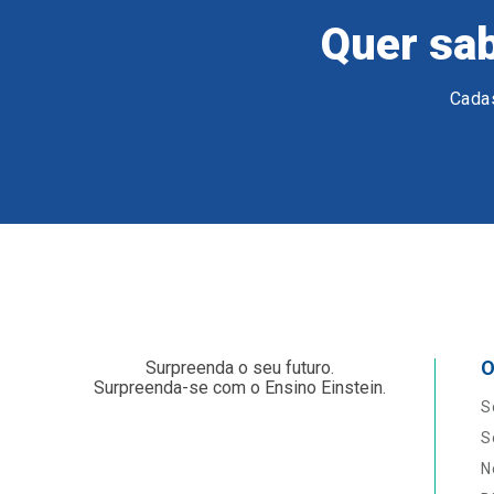
Quer sab
Cadas
O
Surpreenda o seu futuro.
Surpreenda-se com o Ensino Einstein.
S
S
N