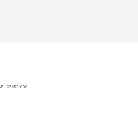
 SP - 05652-000
Ol
C