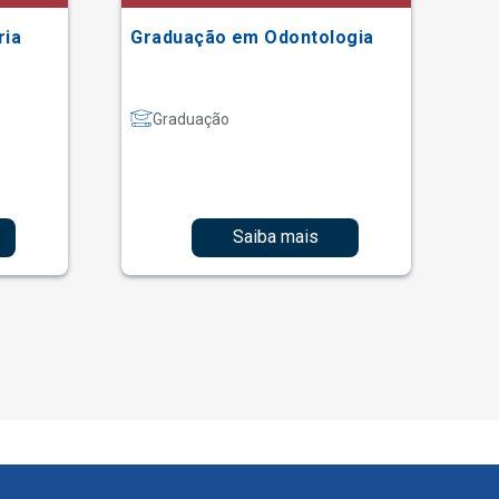
ria
Graduação em Odontologia
Gr
Graduação
Saiba mais