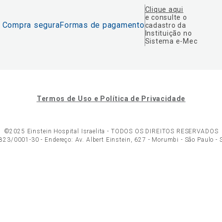
Clique aqui
e consulte o
Compra segura
Formas de pagamento
cadastro da
Instituição no
Sistema e-Mec
Termos de Uso e Política de Privacidade
©2025 Einstein Hospital Israelita -
TODOS OS DIREITOS RESERVADOS
23/0001-30 - Endereço: Av. Albert Einstein, 627 - Morumbi - São Paulo -