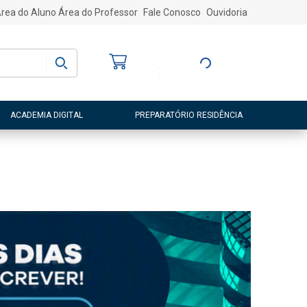
rea do Aluno
Área do Professor
Fale Conosco
Ouvidoria
Bem-vindo
(a)
Entre ou Cadastre-
se
ACADEMIA DIGITAL
PREPARATÓRIO RESIDÊNCIA