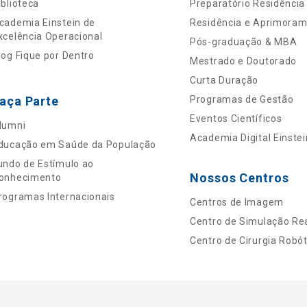
iblioteca
Preparatório Residência
cademia Einstein de
Residência e Aprimora
xcelência Operacional
Pós-graduação & MBA
log Fique por Dentro
Mestrado e Doutorado
Curta Duração
aça Parte
Programas de Gestão
Eventos Científicos
lumni
Academia Digital Einstei
ducação em Saúde da População
undo de Estímulo ao
Nossos Centros
onhecimento
rogramas Internacionais
Centros de Imagem
Centro de Simulação Rea
Centro de Cirurgia Robót