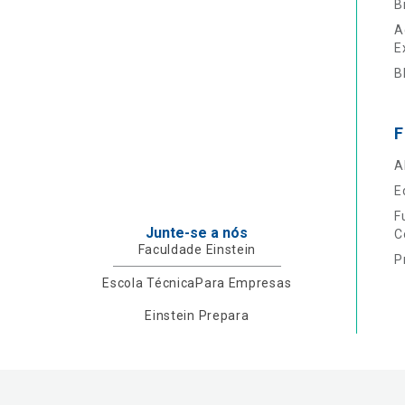
B
A
E
B
F
A
E
F
Junte-se a nós
C
Faculdade Einstein
P
Escola Técnica
Para Empresas
Einstein Prepara