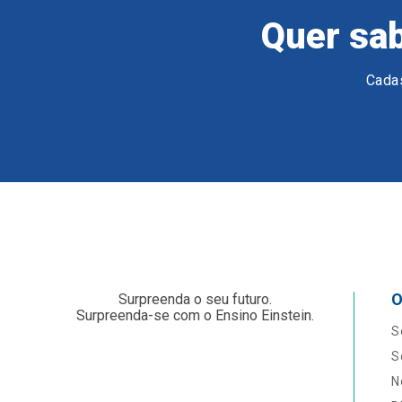
Quer sab
Cadas
O
Surpreenda o seu futuro.
Surpreenda-se com o Ensino Einstein.
S
S
N