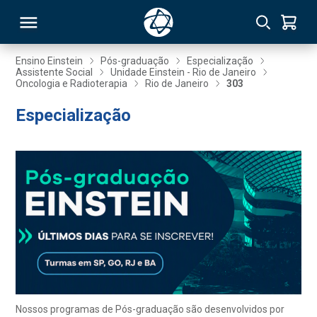
Ensino Einstein
Pós-graduação
Especialização
Assistente Social
Unidade Einstein - Rio de Janeiro
Oncologia e Radioterapia
Rio de Janeiro
303
RSO
Especialização
TIVAS
S
IN
ONAL
 MBA
Nossos programas de Pós-graduação são desenvolvidos por
NTRO