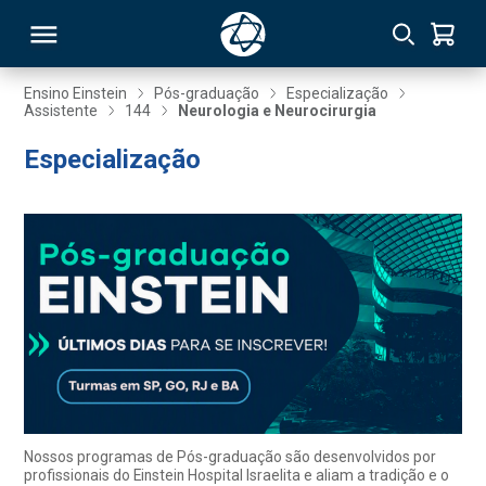
Ensino Einstein
Pós-graduação
Especialização
Assistente
144
Neurologia e Neurocirurgia
RSO
Especialização
TIVAS
S
IN
ONAL
 MBA
Nossos programas de Pós-graduação são desenvolvidos por
profissionais do Einstein Hospital Israelita e aliam a tradição e o
NTRO