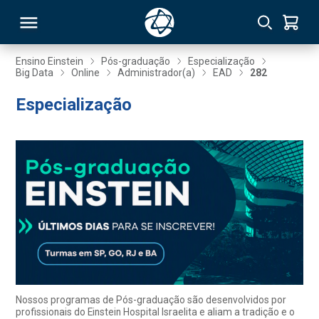
Ensino Einstein
Pós-graduação
Especialização
Big Data
Online
Administrador(a)
EAD
282
RSO
Especialização
TIVAS
S
IN
ONAL
 MBA
Nossos programas de Pós-graduação são desenvolvidos por
profissionais do Einstein Hospital Israelita e aliam a tradição e o
NTRO