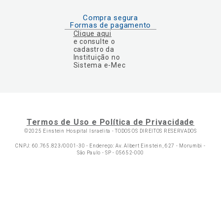
Compra segura
Formas de pagamento
Clique aqui
e consulte o
cadastro da
Instituição no
Sistema e-Mec
Termos de Uso e Política de Privacidade
©2025 Einstein Hospital Israelita -
TODOS OS DIREITOS RESERVADOS
CNPJ: 60.765.823/0001-30 - Endereço: Av. Albert Einstein, 627 - Morumbi -
São Paulo - SP - 05652-000
Ol