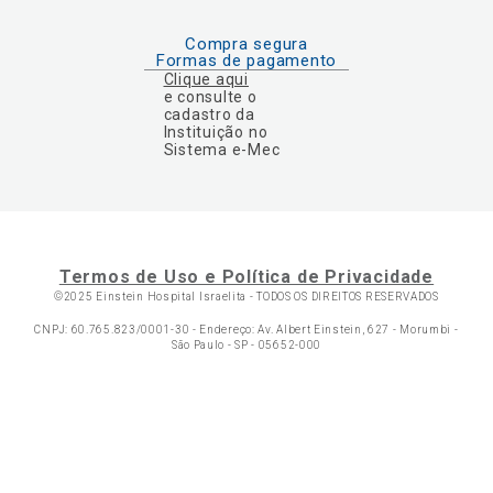
Compra segura
Formas de pagamento
Clique aqui
e consulte o
cadastro da
Instituição no
Sistema e-Mec
Termos de Uso e Política de Privacidade
©2025 Einstein Hospital Israelita -
TODOS OS DIREITOS RESERVADOS
CNPJ: 60.765.823/0001-30 - Endereço: Av. Albert Einstein, 627 - Morumbi -
São Paulo - SP - 05652-000
Ol