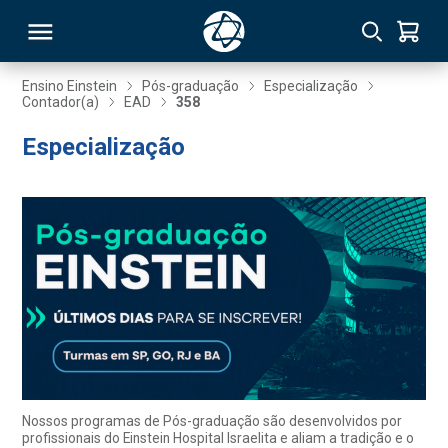
Ensino Einstein
Pós-graduação
Especialização
Contador(a)
EAD
358
RSO
Especialização
TIVAS
S
IN
ONAL
 MBA
Nossos programas de Pós-graduação são desenvolvidos por
profissionais do Einstein Hospital Israelita e aliam a tradição e o
NTRO