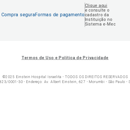
Clique aqui
e consulte o
Compra segura
Formas de pagamento
cadastro da
Instituição no
Sistema e-Mec
Termos de Uso e Política de Privacidade
©2025 Einstein Hospital Israelita -
TODOS OS DIREITOS RESERVADOS
23/0001-30 - Endereço: Av. Albert Einstein, 627 - Morumbi - São Paulo -