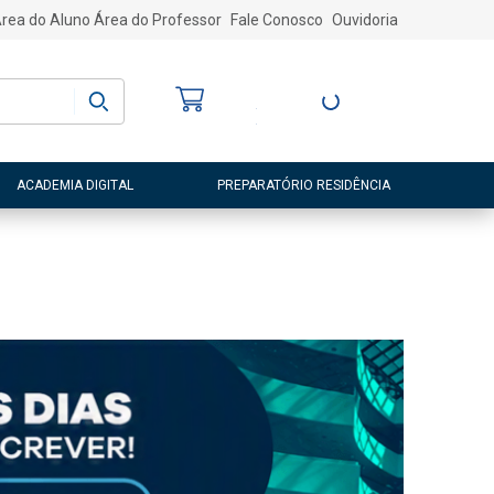
rea do Aluno
Área do Professor
Fale Conosco
Ouvidoria
Bem-vindo
(a)
Entre ou Cadastre-
se
ACADEMIA DIGITAL
PREPARATÓRIO RESIDÊNCIA