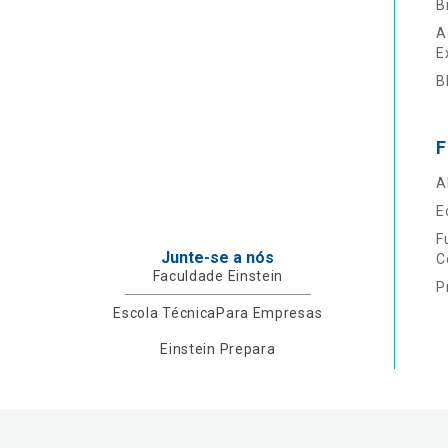
B
A
E
B
F
A
E
F
Junte-se a nós
C
Faculdade Einstein
P
Escola Técnica
Para Empresas
Einstein Prepara