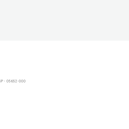
 SP - 05652-000
Ol
C