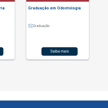
ria
Graduação em Odontologia
Gr
Graduação
Saiba mais