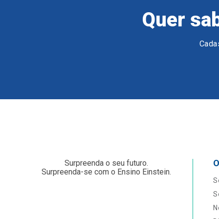
Quer sab
Cadas
O
Surpreenda o seu futuro.
Surpreenda-se com o Ensino Einstein.
S
S
N