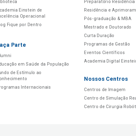
iblioteca
Preparatório Residência
cademia Einstein de
Residência e Aprimora
xcelência Operacional
Pós-graduação & MBA
log Fique por Dentro
Mestrado e Doutorado
Curta Duração
aça Parte
Programas de Gestão
Eventos Científicos
lumni
Academia Digital Einstei
ducação em Saúde da População
undo de Estímulo ao
Nossos Centros
onhecimento
rogramas Internacionais
Centros de Imagem
Centro de Simulação Rea
Centro de Cirurgia Robót