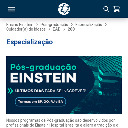
Ensino Einstein
Pós-graduação
Especialização
Cuidador(a) de Idosos
EAD
288
RSO
Especialização
TIVAS
S
IN
ONAL
 MBA
Nossos programas de Pós-graduação são desenvolvidos por
profissionais do Einstein Hospital Israelita e aliam a tradição e o
NTRO