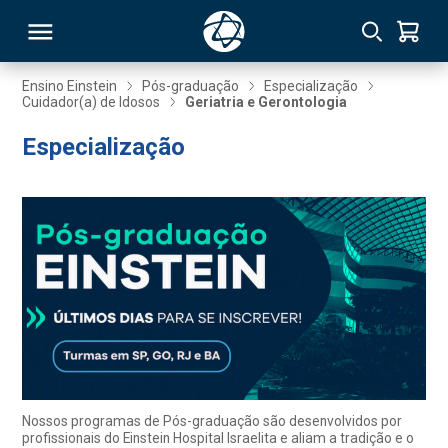
Ensino Einstein
Pós-graduação
Especialização
Cuidador(a) de Idosos
Geriatria e Gerontologia
RSO
Especialização
TIVAS
S
IN
ONAL
 MBA
Nossos programas de Pós-graduação são desenvolvidos por
profissionais do Einstein Hospital Israelita e aliam a tradição e o
NTRO