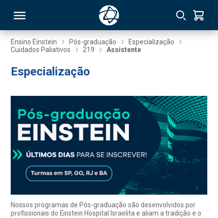
Ensino Einstein
Pós-graduação
Especialização
Cuidados Paliativos
219
Assistente
RSO
Especialização
TIVAS
S
IN
ONAL
 MBA
Nossos programas de Pós-graduação são desenvolvidos por
profissionais do Einstein Hospital Israelita e aliam a tradição e o
NTRO