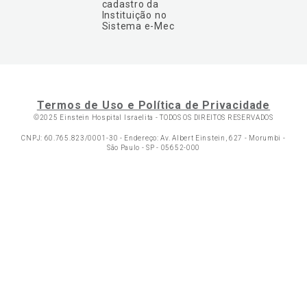
cadastro da
Instituição no
Sistema e-Mec
Termos de Uso e Política de Privacidade
©2025 Einstein Hospital Israelita -
TODOS OS DIREITOS RESERVADOS
CNPJ: 60.765.823/0001-30 - Endereço: Av. Albert Einstein, 627 - Morumbi -
São Paulo - SP - 05652-000
Ol
C
p
t
a
Wh
N
Fa