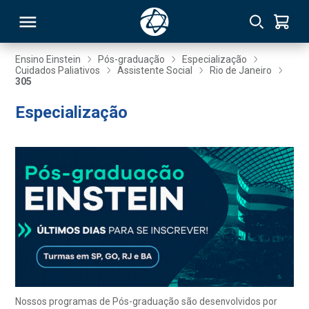
Ensino Einstein
Pós-graduação
Especialização
Cuidados Paliativos
Assistente Social
Rio de Janeiro
305
RSO
Especialização
TIVAS
S
IN
ONAL
 MBA
Nossos programas de Pós-graduação são desenvolvidos por
NTRO