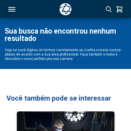
Sua busca não encontrou nenhum
resultado
RSO
Veja se você digitou os termos corretamente ou confira nossos cursos
abaixo de acordo com a sua área profissional. Faça também o teste e
TIVAS
descubra o curso perfeito pra sua carreira.
S
IN
ONAL
Você também pode se interessar
 MBA
NTRO