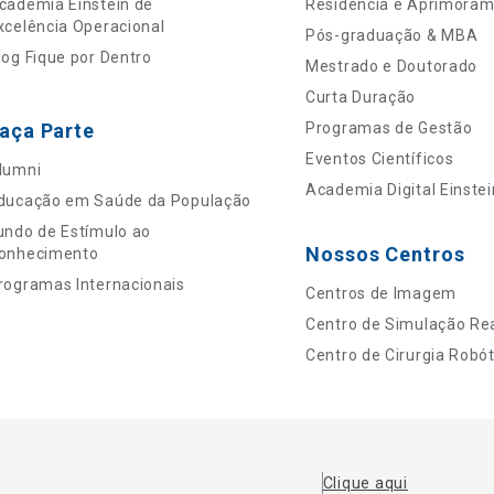
cademia Einstein de
Residência e Aprimora
xcelência Operacional
Pós-graduação & MBA
log Fique por Dentro
Mestrado e Doutorado
Curta Duração
aça Parte
Programas de Gestão
Eventos Científicos
lumni
Academia Digital Einstei
ducação em Saúde da População
undo de Estímulo ao
Nossos Centros
onhecimento
rogramas Internacionais
Centros de Imagem
Centro de Simulação Rea
Centro de Cirurgia Robót
Clique aqui