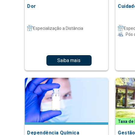
Dor
Cuidad
Especialização a Distância
Espec
Pós 
Saiba mais
Taxa de 
Dependência Química
Gestão