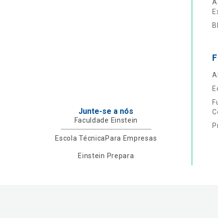
A
E
B
F
A
E
F
Junte-se a nós
C
Faculdade Einstein
P
Escola Técnica
Para Empresas
Einstein Prepara