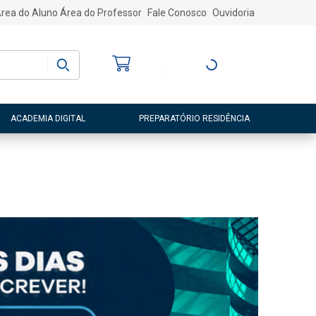
rea do Aluno
Área do Professor
Fale Conosco
Ouvidoria
Bem-vindo
(a)
Entre ou Cadastre-
se
ACADEMIA DIGITAL
PREPARATÓRIO RESIDÊNCIA