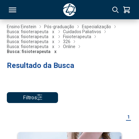
Ensino Einstein
Pós-graduação
Especialização
Busca: fisioterapeuta
x
Cuidados Paliativos
Busca: fisioterapeuta
x
Fisioterapeuta
RSO
Busca: fisioterapeuta
x
326
Busca: fisioterapeuta
x
Online
Busca: fisioterapeuta
x
TIVAS
Resultado da Busca
S
IN
ONAL
Filtros
 MBA
1
NTRO