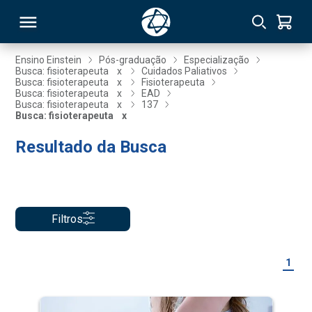
Ensino Einstein
Pós-graduação
Especialização
Busca: fisioterapeuta
x
Cuidados Paliativos
Busca: fisioterapeuta
x
Fisioterapeuta
RSO
Busca: fisioterapeuta
x
EAD
Busca: fisioterapeuta
x
137
Busca: fisioterapeuta
x
TIVAS
Resultado da Busca
S
IN
ONAL
Filtros
 MBA
1
NTRO