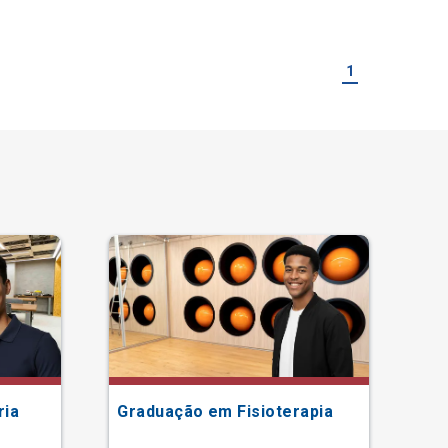
1
ria
Graduação em Fisioterapia
Gr