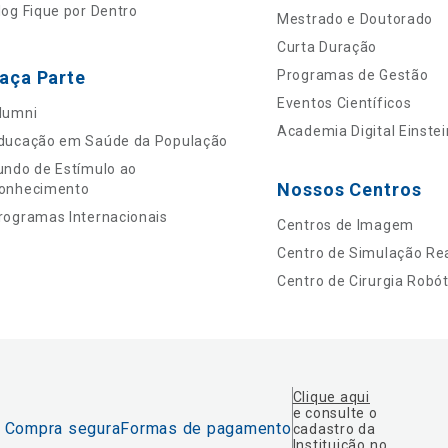
log Fique por Dentro
Mestrado e Doutorado
Curta Duração
aça Parte
Programas de Gestão
Eventos Científicos
lumni
Academia Digital Einstei
ducação em Saúde da População
undo de Estímulo ao
Nossos Centros
onhecimento
rogramas Internacionais
Centros de Imagem
Centro de Simulação Rea
Centro de Cirurgia Robót
Clique aqui
e consulte o
Compra segura
Formas de pagamento
cadastro da
Instituição no