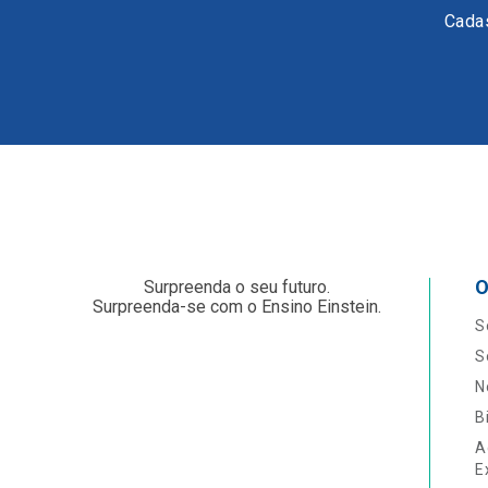
Cadas
O
Surpreenda o seu futuro.
Surpreenda-se com o Ensino Einstein.
S
S
N
B
A
E