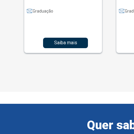
Graduação
Grad
Saiba mais
Quer sab