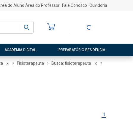
rea do Aluno
Área do Professor
Fale Conosco
Ouvidoria
Bem-vindo
(a)
Entre ou Cadastre-
se
ACADEMIA DIGITAL
PREPARATÓRIO RESIDÊNCIA
ta
x
Fisioterapeuta
Busca: fisioterapeuta
x
1