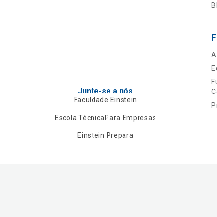
B
F
A
E
F
Junte-se a nós
C
Faculdade Einstein
P
Escola Técnica
Para Empresas
Einstein Prepara