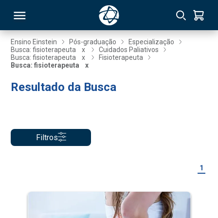
Ensino Einstein
Pós-graduação
Especialização
Busca: fisioterapeuta
x
Cuidados Paliativos
Busca: fisioterapeuta
x
Fisioterapeuta
RSO
Busca: fisioterapeuta
x
Resultado da Busca
TIVAS
S
IN
ONAL
Filtros
1
 MBA
NTRO