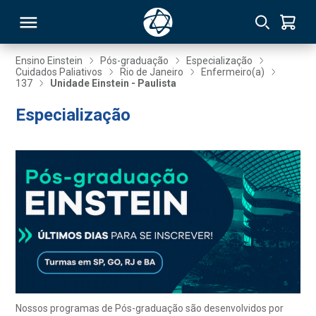
Ensino Einstein
Pós-graduação
Especialização
Cuidados Paliativos
Rio de Janeiro
Enfermeiro(a)
137
Unidade Einstein - Paulista
RSO
Especialização
TIVAS
S
IN
ONAL
 MBA
Nossos programas de Pós-graduação são desenvolvidos por
NTRO