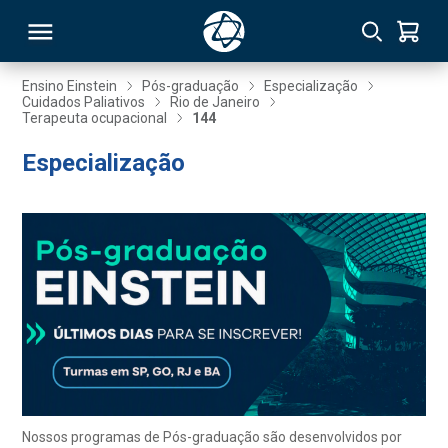
Ensino Einstein
Pós-graduação
Especialização
Cuidados Paliativos
Rio de Janeiro
Terapeuta ocupacional
144
RSO
Especialização
TIVAS
S
IN
ONAL
 MBA
Nossos programas de Pós-graduação são desenvolvidos por
NTRO