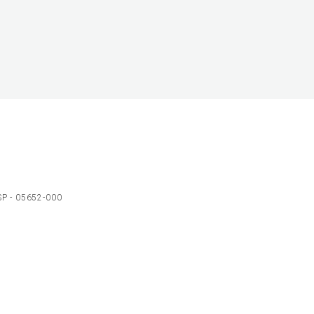
 SP - 05652-000
Ol
C