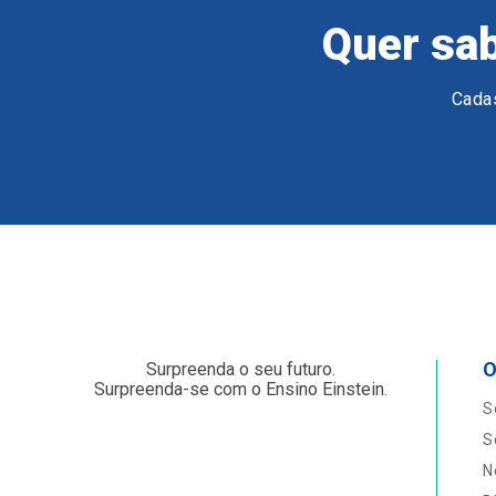
Quer sab
Cadas
O
Surpreenda o seu futuro.
Surpreenda-se com o Ensino Einstein.
S
S
N