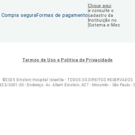
Clique aqui
e consulte o
Compra segura
Formas de pagamento
cadastro da
Instituição no
Sistema e-Mec
Termos de Uso e Política de Privacidade
©2025 Einstein Hospital Israelita -
TODOS OS DIREITOS RESERVADOS
23/0001-30 - Endereço: Av. Albert Einstein, 627 - Morumbi - São Paulo -