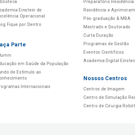
iblioteca
Preparatório Residência
cademia Einstein de
Residência e Aprimora
xcelência Operacional
Pós-graduação & MBA
log Fique por Dentro
Mestrado e Doutorado
Curta Duração
aça Parte
Programas de Gestão
Eventos Científicos
lumni
Academia Digital Einstei
ducação em Saúde da População
undo de Estímulo ao
Nossos Centros
onhecimento
rogramas Internacionais
Centros de Imagem
Centro de Simulação Rea
Centro de Cirurgia Robót