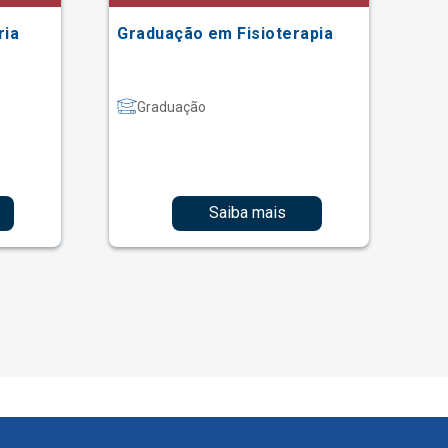
ria
Graduação em Fisioterapia
Gr
Graduação
Saiba mais