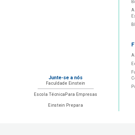
B
A
E
B
F
A
E
F
Junte-se a nós
C
Faculdade Einstein
P
Escola Técnica
Para Empresas
Einstein Prepara