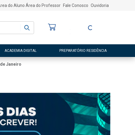
rea do Aluno
Área do Professor
Fale Conosco
Ouvidoria
Bem-vindo
(a)
Entre ou Cadastre-
se
ACADEMIA DIGITAL
PREPARATÓRIO RESIDÊNCIA
 de Janeiro