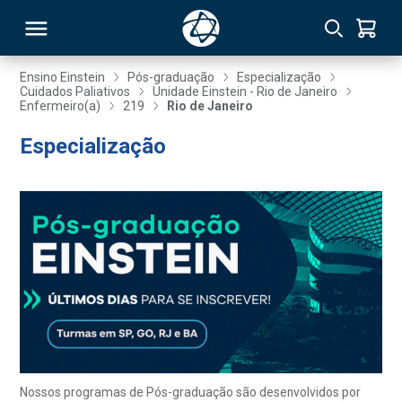
Ensino Einstein
Pós-graduação
Especialização
Cuidados Paliativos
Unidade Einstein - Rio de Janeiro
Enfermeiro(a)
219
Rio de Janeiro
RSO
Especialização
TIVAS
S
IN
ONAL
 MBA
Nossos programas de Pós-graduação são desenvolvidos por
NTRO